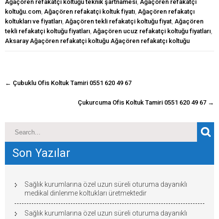
Ağaçören refakatçi koltuğu teknik şartnamesi
,
Ağaçören refakatçi
koltuğu.com
,
Ağaçören refakatçi koltuk fiyatı
,
Ağaçören refakatçı
koltukları ve fiyatları
,
Ağaçören tekli refakatçi koltuğu fiyat
,
Ağaçören
tekli refakatçi koltuğu fiyatları
,
Ağaçören ucuz refakatçi koltuğu fiyatları
,
Aksaray Ağaçören refakatçi koltuğu Ağaçören refakatçı koltuğu
navigasyon
←
Çubuklu Ofis Koltuk Tamiri 0551 620 49 67
gönderisi
Çukurcuma Ofis Koltuk Tamiri 0551 620 49 67
→
Son Yazılar
Sağlık kurumlarına özel uzun süreli oturuma dayanıklı
medikal dinlenme koltukları üretmektedir
Sağlık kurumlarına özel uzun süreli oturuma dayanıklı