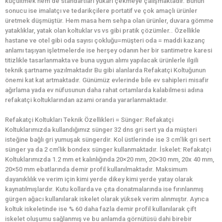
küçültmek hem de standartları yukarı çekmeye çalışmaktadır. Bunun
sonucu ise imalatçı ve tedarikçilere portatif ve çok amaçlı ürünler
üretmek düşmüştür. Hem masa hem sehpa olan ürünler, duvara gömme
yataklıklar, yatak olan koltuklar vs vs gibi pratik çözümler.. Özellikle
hastane ve otel gibi oda sayısı çokluğu=müşteri oda = maddi kazanç
anlamı taşıyan işletmelerde ise herşey odanın her bir santimetre karesi
titizlikle tasarlanmakta ve buna uygun alımı yapılacak ürünlerle ilgili
teknik şartname yazılmaktadır Bu gibi alanlarda Refakatçi Koltuğunun
önemi kat kat artmaktadır. Günümüz evlerinde bile ev sahipleri misafir
ağırlama yada ev nüfusunun daha rahat ortamlarda kalabilmesi adına
refakatçi koltuklarından azami oranda yararlanmaktadır.
Refakatçi Koltukları Teknik Özellikleri = Sünger: Refakatçi
Koltuklarımızda kullandığımız sünger 32 dns gri sert ya da müşteri
isteğine bağlı gri yumuşak süngerdir. Kol üstlerinde ise 3 cm’lik gri sert
sünger ya da 2 cm’lik bondex sünger kullanmaktadır. İskelet: Refakatçi
Koltuklarımızda 1.2 mm et kalınlığında 20×20 mm, 20×30 mm, 20x 40 mm,
20×50 mm ebatlarında demir profil kullanılmaktadır. Maksimum
dayanıklılık ve verim için kimi yerde dikey kimi yerde yatay olarak
kaynatılmışlardır. Kutu kollarda ve çıta donatmalarında ise fırınlanmış
gürgen ağacı kullanılarak iskelet olarak yüksek verim alınmıştır. Ayrıca
koltuk iskeletinde ise % 60 daha fazla demir profil kullanılarak çift
iskelet oluşumu sağlanmış ve bu anlamda görnütüsü dahi birebir