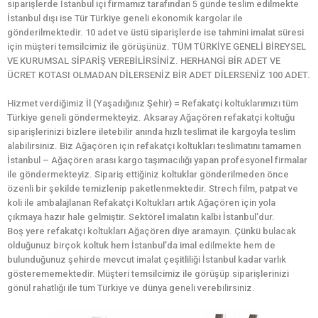
siparişlerde İstanbul içi firmamız tarafından 5 günde teslim edilmekte
İstanbul dışı ise Tür Türkiye geneli ekonomik kargolar ile
gönderilmektedir. 10 adet ve üstü siparişlerde ise tahmini imalat süresi
için müşteri temsilcimiz ile görüşünüz. TÜM TÜRKİYE GENELİ BİREYSEL
VE KURUMSAL SİPARİŞ VEREBİLİRSİNİZ. HERHANGİ BİR ADET VE
ÜCRET KOTASI OLMADAN DİLERSENİZ BİR ADET DİLERSENİZ 100 ADET.
Hizmet verdiğimiz İl (Yaşadığınız Şehir) = Refakatçi koltuklarımızı tüm
Türkiye geneli göndermekteyiz. Aksaray Ağaçören refakatçi koltuğu
siparişlerinizi bizlere iletebilir anında hızlı teslimat ile kargoyla teslim
alabilirsiniz. Biz Ağaçören için refakatçi koltukları teslimatını tamamen
İstanbul – Ağaçören arası kargo taşımacılığı yapan profesyonel firmalar
ile göndermekteyiz. Sipariş ettiğiniz koltuklar gönderilmeden önce
özenli bir şekilde temizlenip paketlenmektedir. Strech film, patpat ve
koli ile ambalajlanan Refakatçi Koltukları artık Ağaçören için yola
çıkmaya hazır hale gelmiştir. Sektörel imalatın kalbi İstanbul’dur.
Boş yere refakatçi koltukları Ağaçören diye aramayın. Çünkü bulacak
olduğunuz birçok koltuk hem İstanbul’da imal edilmekte hem de
bulunduğunuz şehirde mevcut imalat çeşitliliği İstanbul kadar varlık
gösterememektedir. Müşteri temsilcimiz ile görüşüp siparişlerinizi
gönül rahatlığı ile tüm Türkiye ve dünya geneli verebilirsiniz.