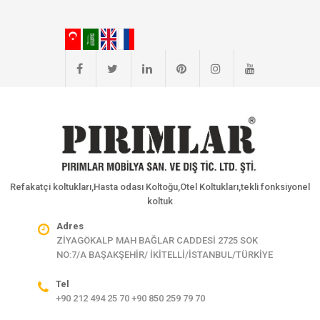
Refakatçi koltukları,Hasta odası Koltoğu,Otel Koltukları,tekli fonksiyonel
koltuk
Adres
ZİYAGÖKALP MAH BAĞLAR CADDESİ 2725 SOK
NO:7/A BAŞAKŞEHİR/ İKİTELLİ/İSTANBUL/TÜRKİYE
Tel
+90 212 494 25 70 +90 850 259 79 70