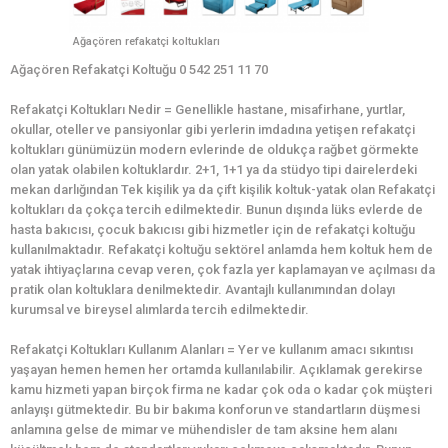
Ağaçören refakatçi koltukları
Ağaçören Refakatçi Koltuğu 0 542 251 11 70
Refakatçi Koltukları Nedir = Genellikle hastane, misafirhane, yurtlar,
okullar, oteller ve pansiyonlar gibi yerlerin imdadına yetişen refakatçi
koltukları günümüzün modern evlerinde de oldukça rağbet görmekte
olan yatak olabilen koltuklardır. 2+1, 1+1 ya da stüdyo tipi dairelerdeki
mekan darlığından Tek kişilik ya da çift kişilik koltuk-yatak olan Refakatçi
koltukları da çokça tercih edilmektedir. Bunun dışında lüks evlerde de
hasta bakıcısı, çocuk bakıcısı gibi hizmetler için de refakatçi koltuğu
kullanılmaktadır. Refakatçi koltuğu sektörel anlamda hem koltuk hem de
yatak ihtiyaçlarına cevap veren, çok fazla yer kaplamayan ve açılması da
pratik olan koltuklara denilmektedir. Avantajlı kullanımından dolayı
kurumsal ve bireysel alımlarda tercih edilmektedir.
Refakatçi Koltukları Kullanım Alanları = Yer ve kullanım amacı sıkıntısı
yaşayan hemen hemen her ortamda kullanılabilir. Açıklamak gerekirse
kamu hizmeti yapan birçok firma ne kadar çok oda o kadar çok müşteri
anlayışı gütmektedir. Bu bir bakıma konforun ve standartların düşmesi
anlamına gelse de mimar ve mühendisler de tam aksine hem alanı