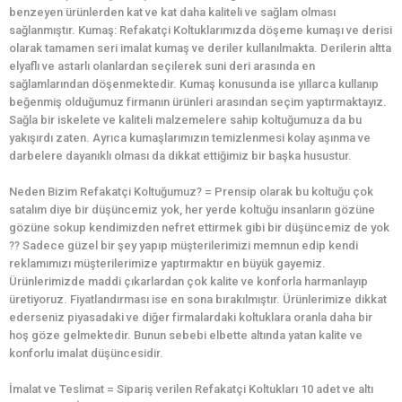
benzeyen ürünlerden kat ve kat daha kaliteli ve sağlam olması
sağlanmıştır. Kumaş: Refakatçi Koltuklarımızda döşeme kumaşı ve derisi
olarak tamamen seri imalat kumaş ve deriler kullanılmakta. Derilerin altta
elyaflı ve astarlı olanlardan seçilerek suni deri arasında en
sağlamlarından döşenmektedir. Kumaş konusunda ise yıllarca kullanıp
beğenmiş olduğumuz firmanın ürünleri arasından seçim yaptırmaktayız.
Sağla bir iskelete ve kaliteli malzemelere sahip koltuğumuza da bu
yakışırdı zaten. Ayrıca kumaşlarımızın temizlenmesi kolay aşınma ve
darbelere dayanıklı olması da dikkat ettiğimiz bir başka husustur.
Neden Bizim Refakatçi Koltuğumuz? = Prensip olarak bu koltuğu çok
satalım diye bir düşüncemiz yok, her yerde koltuğu insanların gözüne
gözüne sokup kendimizden nefret ettirmek gibi bir düşüncemiz de yok
?? Sadece güzel bir şey yapıp müşterilerimizi memnun edip kendi
reklamımızı müşterilerimize yaptırmaktır en büyük gayemiz.
Ürünlerimizde maddi çıkarlardan çok kalite ve konforla harmanlayıp
üretiyoruz. Fiyatlandırması ise en sona bırakılmıştır. Ürünlerimize dikkat
ederseniz piyasadaki ve diğer firmalardaki koltuklara oranla daha bir
hoş göze gelmektedir. Bunun sebebi elbette altında yatan kalite ve
konforlu imalat düşüncesidir.
İmalat ve Teslimat = Sipariş verilen Refakatçi Koltukları 10 adet ve altı