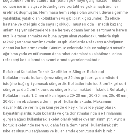
küçültmek hem de standartları yukarı çekmeye çalışmaktadır. Bunun
sonucu ise imalatçı ve tedarikçilere portatif ve çok amaçlı ürünler
üretmek düşmüştür. Hem masa hem sehpa olan ürünler, duvara gömme
yataklıklar, yatak olan koltuklar vs vs gibi pratik çözümler.. Özellikle
hastane ve otel gibi oda sayısı çokluğu=müşteri oda = maddi kazanç
anlamı taşıyan işletmelerde ise herşey odanın her bir santimetre karesi
titizlikle tasarlanmakta ve buna uygun alımı yapılacak ürünlerle ilgili
teknik şartname yazılmaktadır Bu gibi alanlarda Refakatçi Koltuğunun
önemi kat kat artmaktadır. Günümüz evlerinde bile ev sahipleri misafir
ağırlama yada ev nüfusunun daha rahat ortamlarda kalabilmesi adına
refakatçi koltuklarından azami oranda yararlanmaktadır.
Refakatçi Koltukları Teknik Özellikleri = Sünger: Refakatçi
Koltuklarımızda kullandığımız sünger 32 dns gri sert ya da müşteri
isteğine bağlı gri yumuşak süngerdir. Kol üstlerinde ise 3 cm’lik gri sert
sünger ya da 2 cm’lik bondex sünger kullanmaktadır. İskelet: Refakatçi
Koltuklarımızda 1.2 mm et kalınlığında 20×20 mm, 20×30 mm, 20x 40 mm,
20×50 mm ebatlarında demir profil kullanılmaktadır. Maksimum
dayanıklılık ve verim için kimi yerde dikey kimi yerde yatay olarak
kaynatılmışlardır. Kutu kollarda ve çıta donatmalarında ise fırınlanmış
gürgen ağacı kullanılarak iskelet olarak yüksek verim alınmıştır. Ayrıca
koltuk iskeletinde ise % 60 daha fazla demir profil kullanılarak çift
iskelet oluşumu sağlanmış ve bu anlamda görnütüsü dahi birebir