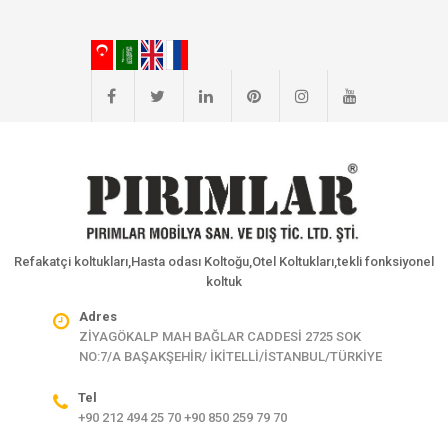
Refakatçi koltukları,Hasta odası Koltoğu,Otel Koltukları,tekli fonksiyonel
koltuk
Adres
ZİYAGÖKALP MAH BAĞLAR CADDESİ 2725 SOK
NO:7/A BAŞAKŞEHİR/ İKİTELLİ/İSTANBUL/TÜRKİYE
Tel
+90 212 494 25 70 +90 850 259 79 70