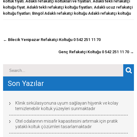
koltuk fiyatı
,
Adaklı refakatçı koltukları ve fiyatları
,
Adaklı tekli refakatçi
koltuğu fiyat
,
Adaklı tekli refakatçi koltuğu fiyatları
,
Adaklı ucuz refakatçi
koltuğu fiyatları
,
Bingöl Adaklı refakatçi koltuğu Adaklı refakatçı koltuğu
navigasyon
←
Bilecik Yenipazar Refakatçi Koltuğu 0 542 251 11 70
gönderisi
Genç Refakatçi Koltuğu 0 542 251 11 70
→
Son Yazılar
Klinik sirkülasyonuna uyum sağlayan hijyenik ve kolay
temizlenebilir koltuk yüzeyleri sunmaktadır
Otel odalarının misafir kapasitesini artırmak için pratik
yataklı koltuk çözümleri tasarlamaktadır