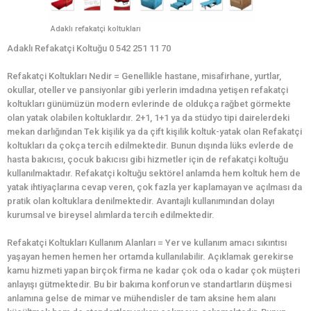
Adaklı refakatçi koltukları
Adaklı Refakatçi Koltuğu 0 542 251 11 70
Refakatçi Koltukları Nedir = Genellikle hastane, misafirhane, yurtlar,
okullar, oteller ve pansiyonlar gibi yerlerin imdadına yetişen refakatçi
koltukları günümüzün modern evlerinde de oldukça rağbet görmekte
olan yatak olabilen koltuklardır. 2+1, 1+1 ya da stüdyo tipi dairelerdeki
mekan darlığından Tek kişilik ya da çift kişilik koltuk-yatak olan Refakatçi
koltukları da çokça tercih edilmektedir. Bunun dışında lüks evlerde de
hasta bakıcısı, çocuk bakıcısı gibi hizmetler için de refakatçi koltuğu
kullanılmaktadır. Refakatçi koltuğu sektörel anlamda hem koltuk hem de
yatak ihtiyaçlarına cevap veren, çok fazla yer kaplamayan ve açılması da
pratik olan koltuklara denilmektedir. Avantajlı kullanımından dolayı
kurumsal ve bireysel alımlarda tercih edilmektedir.
Refakatçi Koltukları Kullanım Alanları = Yer ve kullanım amacı sıkıntısı
yaşayan hemen hemen her ortamda kullanılabilir. Açıklamak gerekirse
kamu hizmeti yapan birçok firma ne kadar çok oda o kadar çok müşteri
anlayışı gütmektedir. Bu bir bakıma konforun ve standartların düşmesi
anlamına gelse de mimar ve mühendisler de tam aksine hem alanı