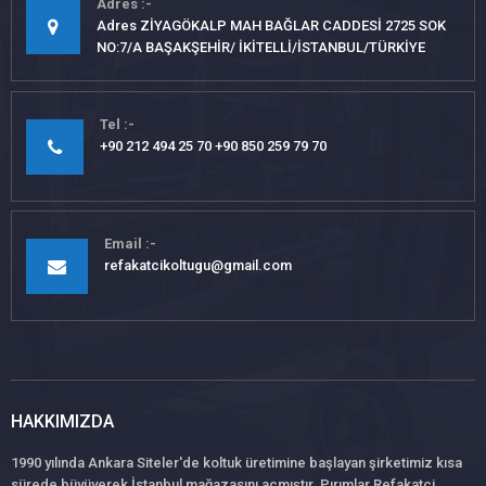
Adres
Adres ZİYAGÖKALP MAH BAĞLAR CADDESİ 2725 SOK
NO:7/A BAŞAKŞEHİR/ İKİTELLİ/İSTANBUL/TÜRKİYE
Tel
+90 212 494 25 70 +90 850 259 79 70
Email
refakatcikoltugu@gmail.com
HAKKIMIZDA
1990 yılında Ankara Siteler'de koltuk üretimine başlayan şirketimiz kısa
sürede büyüyerek İstanbul mağazasını açmıştır. Pırımlar Refakatçi