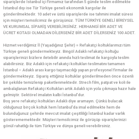
siparişlerde İstanbul içi firmamız tarafından 5 günde teslim edilmekte
İstanbul dışı ise Tür Türkiye geneli ekonomik kargolar ile
gönderilmektedir. 10 adet ve üstü siparişlerde ise tahmini imalat süresi
için müşteri temsilcimiz ile görüşünüz. TÜM TÜRKİYE GENELİ BİREYSEL
VE KURUMSAL SİPARİŞ VEREBİLİRSİNİZ. HERHANGİ BİR ADET VE
ÜCRET KOTASI OLMADAN DİLERSENİZ BİR ADET DİLERSENİZ 100 ADET.
Hizmet verdiğimiz İl (Yaşadığınız Şehir) = Refakatçi koltuklarımızı tüm
Türkiye geneli göndermekteyiz. Bingöl Adaklı refakatçi koltuğu
siparişlerinizi bizlere iletebilir anında hızlı teslimat ile kargoyla teslim
alabilirsiniz. Biz Adaklı için refakatçi koltukları teslimatını tamamen
İstanbul – Adaklı arası kargo taşımacılığı yapan profesyonel firmalar ile
göndermekteyiz. Sipariş ettiğiniz koltuklar gönderilmeden önce özenli
bir şekilde temizlenip paketlenmektedir. Strech film, patpat ve koli ile
ambalajlanan Refakatçi Koltukları artık Adaklı için yola çıkmaya hazır hale
gelmiştir. Sektörel imalatın kalbi İstanbul’dur.
Boş yere refakatçi koltukları Adaklı diye aramayın. Çünkü bulacak
olduğunuz birçok koltuk hem İstanbul’da imal edilmekte hem de
bulunduğunuz şehirde mevcut imalat çeşitliliği İstanbul kadar varlık
gösterememektedir. Müşteri temsilcimiz ile görüşüp siparişlerinizi
gönül rahatlığı ile tüm Türkiye ve dünya geneli verebilirsiniz.