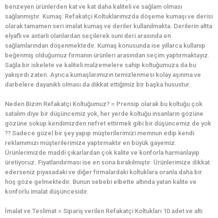
benzeyen ürünlerden kat ve kat daha kaliteli ve sağlam olması
sağlanmıştır. Kumaş: Refakatçi Koltuklarımızda döşeme kumaşı ve derisi
olarak tamamen seri imalat kumaş ve deriler kullanılmakta. Derilerin altta
elyaflı ve astarlı olanlardan seçilerek suni deri arasında en
sağlamlarından döşenmektedir. Kumaş konusunda ise yıllarca kullanıp
beğenmiş olduğumuz firmanın ürünleri arasından seçim yaptırmaktayız.
Sağla bir iskelete ve kaliteli malzemelere sahip koltuğumuza da bu
yakışırdı zaten. Ayrıca kumaşlarımızın temizlenmesi kolay aşınma ve
darbelere dayanıklı olması da dikkat ettiğimiz bir başka husustur.
Neden Bizim Refakatçi Koltuğumuz? = Prensip olarak bu koltuğu çok
satalım diye bir düşüncemiz yok, her yerde koltuğu insanların gözüne
gözüne sokup kendimizden nefret ettirmek gibi bir düşüncemiz de yok
?? Sadece güzel bir şey yapıp müşterilerimizi memnun edip kendi
reklamımızı müşterilerimize yaptırmaktır en büyük gayemiz.
Ürünlerimizde maddi çıkarlardan çok kalite ve konforla harmanlayıp
üretiyoruz. Fiyatlandırması ise en sona bırakılmıştır. Ürünlerimize dikkat
ederseniz piyasadaki ve diğer firmalardaki koltuklara oranla daha bir
hoş göze gelmektedir. Bunun sebebi elbette altında yatan kalite ve
konforlu imalat düşüncesidir.
İmalat ve Teslimat = Sipariş verilen Refakatçi Koltukları 10 adet ve altı