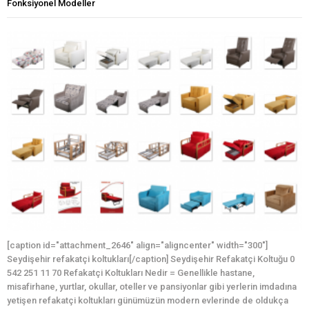
Fonksiyonel Modeller
[caption id="attachment_2646" align="aligncenter" width="300"]
Seydişehir refakatçi koltukları[/caption] Seydişehir Refakatçi Koltuğu 0
542 251 11 70 Refakatçi Koltukları Nedir = Genellikle hastane,
misafirhane, yurtlar, okullar, oteller ve pansiyonlar gibi yerlerin imdadına
yetişen refakatçi koltukları günümüzün modern evlerinde de oldukça