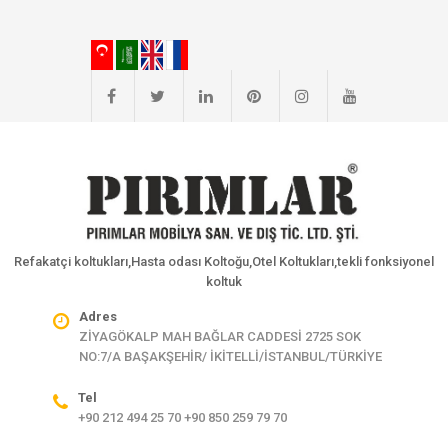
Refakatçi koltukları,Hasta odası Koltoğu,Otel Koltukları,tekli fonksiyonel
koltuk
Adres
ZİYAGÖKALP MAH BAĞLAR CADDESİ 2725 SOK
NO:7/A BAŞAKŞEHİR/ İKİTELLİ/İSTANBUL/TÜRKİYE
Tel
+90 212 494 25 70 +90 850 259 79 70