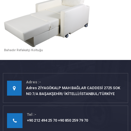
Bahadır Refakatçi Koltuğu
Adres
Adres ZİYAGÖKALP MAH BAĞLAR CADDESİ 2725 SOK
NO:7/A BAŞAKŞEHİR/ İKİTELLİ/İSTANBUL/TÜRKİYE
Tel
+90 212 494 25 70 +90 850 259 79 70