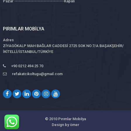
Pazar ----------------------------------Kapalı
PIRIMLAR MOBILYA
Adres
ZİYAGÖKALP MAH BAĞLAR CADDESİ 2725 SOK NO:7/A BAŞAKŞEHİR/
İKİTELLİ/İSTANBUL/TÜRKİYE
+90 0212 494 25 70
refakatcikoltugu@gmail.com
© 2010
Pırımlar Mobilya
Design by ömer