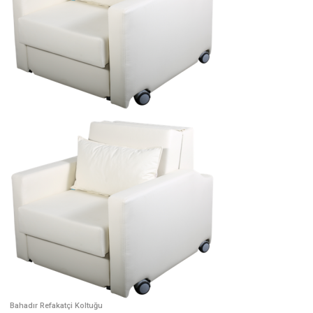
Bahadır Refakatçi Koltuğu