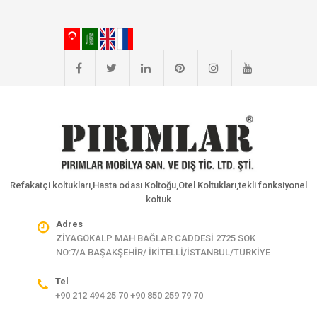
Refakatçi koltukları,Hasta odası Koltoğu,Otel Koltukları,tekli fonksiyonel
koltuk
Adres
ZİYAGÖKALP MAH BAĞLAR CADDESİ 2725 SOK
NO:7/A BAŞAKŞEHİR/ İKİTELLİ/İSTANBUL/TÜRKİYE
Tel
+90 212 494 25 70 +90 850 259 79 70