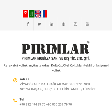
Refakatçi koltukları,Hasta odası Koltoğu,Otel Koltukları,tekli fonksiyonel
koltuk
Adres
ZİYAGÖKALP MAH BAĞLAR CADDESİ 2725 SOK
NO:7/A BAŞAKŞEHİR/ İKİTELLİ/İSTANBUL/TÜRKİYE
Tel
+90 212 494 25 70 +90 850 259 79 70