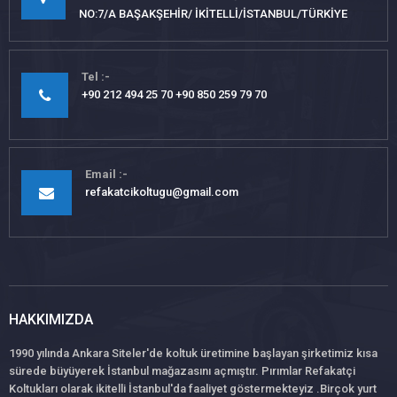
NO:7/A BAŞAKŞEHİR/ İKİTELLİ/İSTANBUL/TÜRKİYE
Tel
+90 212 494 25 70 +90 850 259 79 70
Email
refakatcikoltugu@gmail.com
HAKKIMIZDA
1990 yılında Ankara Siteler'de koltuk üretimine başlayan şirketimiz kısa
sürede büyüyerek İstanbul mağazasını açmıştır. Pırımlar Refakatçi
Koltukları olarak ikitelli İstanbul'da faaliyet göstermekteyiz .Birçok yurt